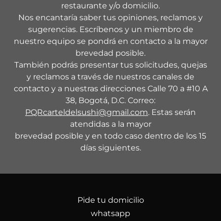
restaurante y/o domicilio.
Nos encantaría saber tus opiniones, reclamos y
sugerencias. Escríbenos y un miembro de
nuestro equipo se pondrá en contacto a la mayor
brevedad posible.
También podrás presentar tus solicitudes, quejas
y reclamos a través de nuestros canales de
contacto y a nuestras direcciones Calle 70 a #10 A
38, Bogotá, D.C. Correo:
PQRcarteldelsushi@gmail.com
. Estas serán
atendidas a la mayor
brevedad posible y en todo caso dentro de los 15
días siguientes.
Pide tu domicilio
whatsapp